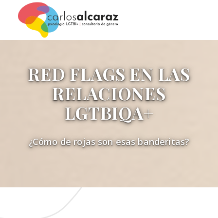
RED FLAGS EN LAS
RELACIONES
LGTBIQA+
¿Cómo de rojas son esas banderitas?